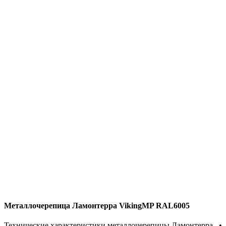
Металлочерепица Ламонтерра VikingMP RAL6005
Технические характеристики металлочерепицы Ламонтерра •